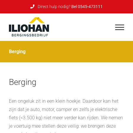
Direct hulp nodig?
Bel 0545-473111
Skip
to
content
Berging
Berging
Een ongeluk zit in een klein hoekje. Daardoor kan het
zijn dat je auto, motor, camper en zelfs je elektrische
fiets (<3.500 kg) niet meer verder kan rijden. We nemen
je voertuig mee stellen deze veilig: we brengen deze