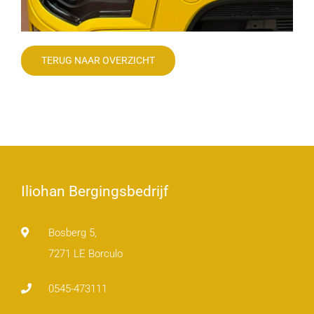
TERUG NAAR OVERZICHT
Iliohan Bergingsbedrijf
Bosberg 5,
7271 LE Borculo
0545-473111